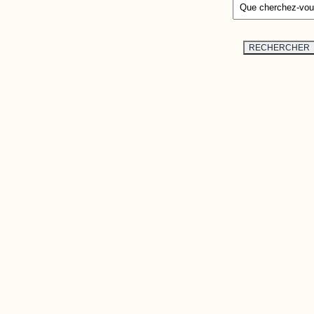
 une plateforme interactive qui
ux plus récentes études et
RECHERCHER
 de domaines liés au développement