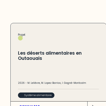
Projet
Les déserts alimentaires en
Outaouais
2026
-
M. Lelièvre
,
M. Lopez Barrios
,
I. Gagné-Montcalm
Système alimentaire