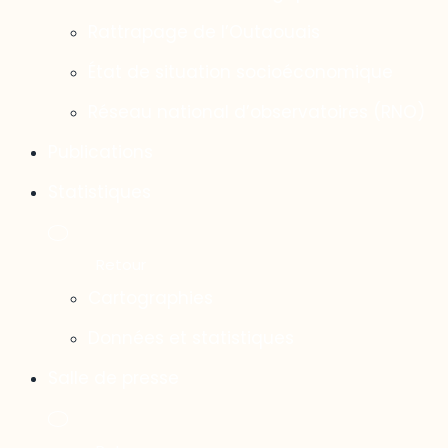
Rattrapage de l’Outaouais
État de situation socioéconomique
Réseau national d’observatoires (RNO)
Publications
Statistiques
Cartographies
Données et statistiques
Salle de presse