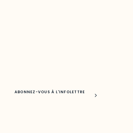
Restez à l’affût du développement de
votre région
Découvrez les toutes dernières nouvelles de l’ODO.
Adresse courriel
Nom
Joindre l'ODO