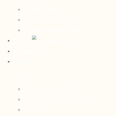
Contact média
Communiqués de presse
Parutions dans les médias
Mirador
Actualités
À propos
Nos axes de recherche
Notre modèle de gouvernance
Nos services