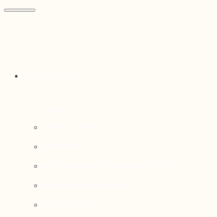
Thématiques
Enjeux sociaux
Économie
Dynamiques transfrontalières
Système alimentaire
Environnement