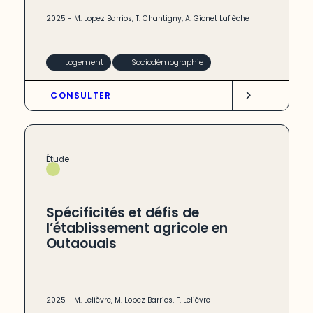
2025
-
M. Lopez Barrios
,
T. Chantigny
,
A. Gionet Laflèche
Logement
Sociodémographie
CONSULTER
Étude
Spécificités et défis de
l’établissement agricole en
Outaouais
2025
-
M. Lelièvre
,
M. Lopez Barrios
,
F. Lelièvre