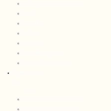
Aménagement du territoire
Santé
Éducation
Culture
Logement
Sociodémographie
Secteurs économiques
Projets phares
Portrait des communautés
Transition socioécologique