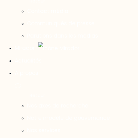
Contact média
Communiqués de presse
Parutions dans les médias
Mirador
Actualités
À propos
Nos axes de recherche
Notre modèle de gouvernance
Nos services