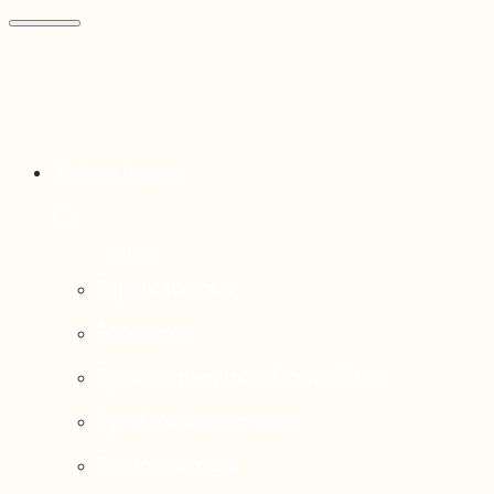
Thématiques
Enjeux sociaux
Économie
Dynamiques transfrontalières
Système alimentaire
Environnement