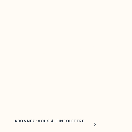
Restez à l’affût du développement de
votre région
Découvrez les toutes dernières nouvelles de l’ODO.
Adresse courriel
Nom