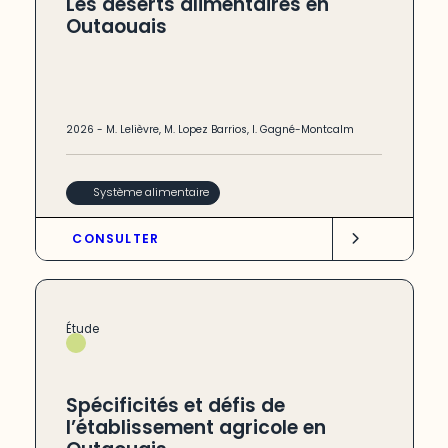
Les déserts alimentaires en
Outaouais
2026
-
M. Lelièvre
,
M. Lopez Barrios
,
I. Gagné-Montcalm
Système alimentaire
CONSULTER
Étude
Spécificités et défis de
l’établissement agricole en