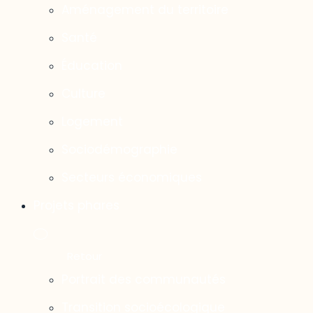
Aménagement du territoire
Santé
Éducation
Culture
Logement
Sociodémographie
Secteurs économiques
Projets phares
Portrait des communautés
Transition socioécologique