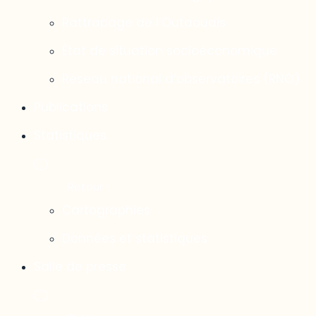
Rattrapage de l’Outaouais
État de situation socioéconomique
Réseau national d’observatoires (RNO)
Publications
Statistiques
Cartographies
Données et statistiques
Salle de presse