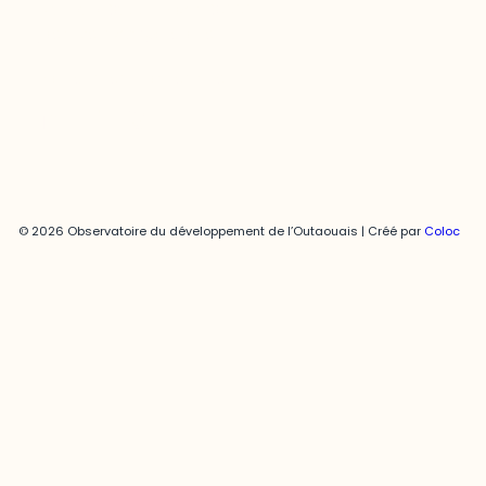
819-595-3900 | Poste 3222
joani.vallespir@uqo.ca
Politique de confidentialité
© 2026 Observatoire du développement de l’Outaouais | Créé par
Coloc