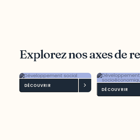
Explorez nos axes de r
DÉCOUVRIR
Développement
Dévelop
DÉCOUVRIR
social
socioéc