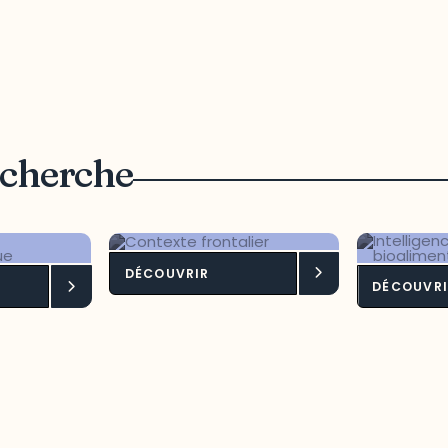
echerche
DÉCOUVRIR
pement
Contexte frontalier
Intel
DÉCOUVRI
onomique
terri
bioa