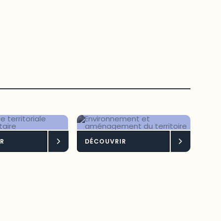
ligence
Environnement et
R
DÉCOUVRIR
toriale
aménagement du
limentaire
territoire