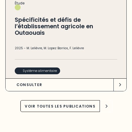
Étude
Spécificités et défis de
l’établissement agricole en
Outaouais
2025
-
M. Lelièvre
,
M. Lopez Barrios
,
F. Lelièvre
Système alimentaire
CONSULTER
VOIR TOUTES LES PUBLICATIONS