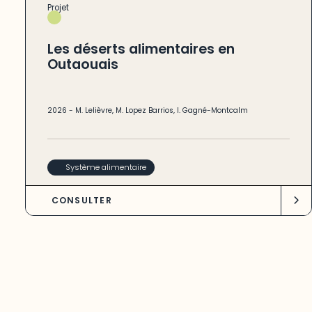
Projet
Les déserts alimentaires en
Outaouais
2026
-
M. Lelièvre
,
M. Lopez Barrios
,
I. Gagné-Montcalm
Système alimentaire
CONSULTER