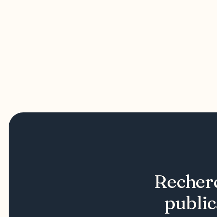
Recherc
public