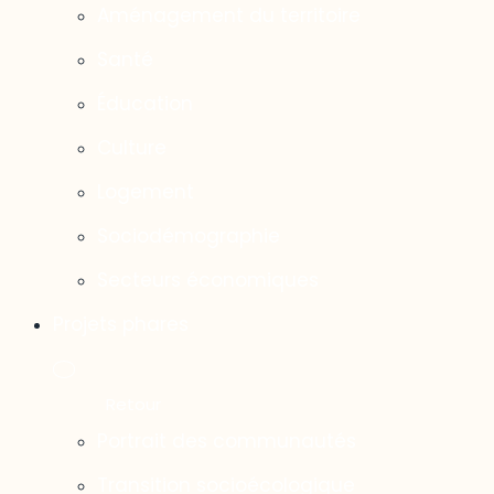
Aménagement du territoire
Santé
Éducation
Culture
Logement
Sociodémographie
Secteurs économiques
Projets phares
Portrait des communautés
Transition socioécologique