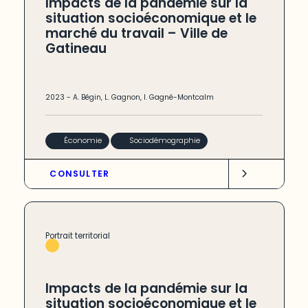
Impacts de la pandémie sur la
situation socioéconomique et le
marché du travail – Ville de
Gatineau
2023
-
A. Bégin
,
L. Gagnon
,
I. Gagné-Montcalm
Économie
Sociodémographie
CONSULTER
Portrait territorial
Impacts de la pandémie sur la
situation socioéconomique et le