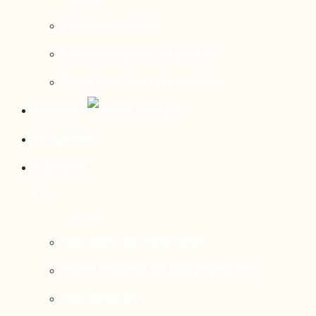
Contact média
Communiqués de presse
Parutions dans les médias
Mirador
Actualités
À propos
Nos axes de recherche
Notre modèle de gouvernance
Nos services