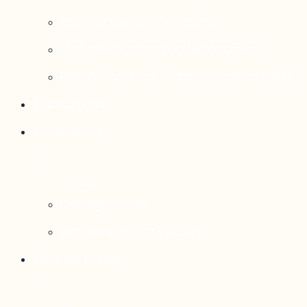
Rattrapage de l’Outaouais
État de situation socioéconomique
Réseau national d’observatoires (RNO)
Publications
Statistiques
Cartographies
Données et statistiques
Salle de presse