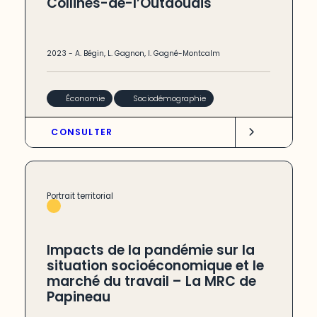
Collines-de-l’Outaouais
2023
-
A. Bégin
,
L. Gagnon
,
I. Gagné-Montcalm
Économie
Sociodémographie
CONSULTER
Portrait territorial
Impacts de la pandémie sur la
situation socioéconomique et le
marché du travail – La MRC de
Papineau