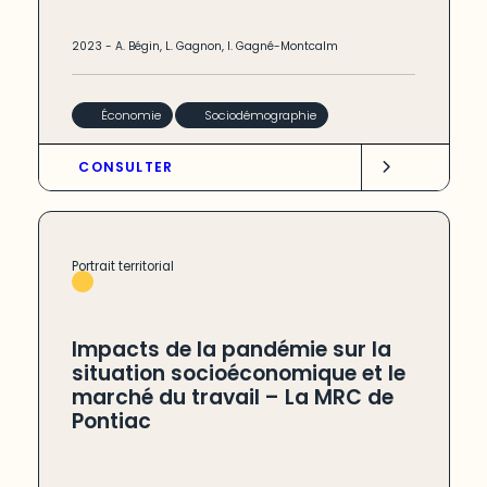
2023
-
A. Bégin
,
L. Gagnon
,
I. Gagné-Montcalm
Économie
Sociodémographie
CONSULTER
Portrait territorial
Impacts de la pandémie sur la
situation socioéconomique et le
marché du travail – La MRC de
Pontiac