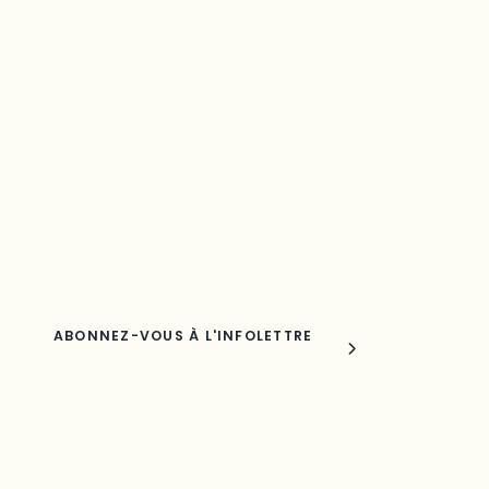
Restez à l’affût du développement de
votre région
Découvrez les toutes dernières nouvelles de l’ODO.
Adresse courriel
Nom
Joindre l'ODO