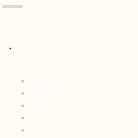
Thématiques
Enjeux sociaux
Économie
Dynamiques transfrontalières
Système alimentaire
Environnement