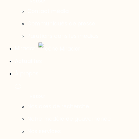
Contact média
Communiqués de presse
Parutions dans les médias
Mirador
Actualités
À propos
Nos axes de recherche
Notre modèle de gouvernance
Nos services