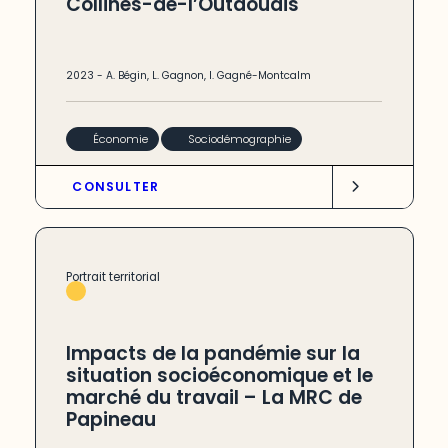
Collines-de-l’Outaouais
2023
-
A. Bégin
,
L. Gagnon
,
I. Gagné-Montcalm
Économie
Sociodémographie
CONSULTER
Portrait territorial
Impacts de la pandémie sur la
situation socioéconomique et le
marché du travail – La MRC de
Papineau