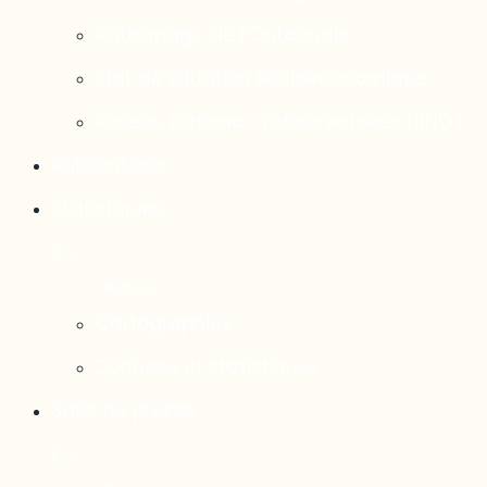
Rattrapage de l’Outaouais
État de situation socioéconomique
Réseau national d’observatoires (RNO)
Publications
Statistiques
Cartographies
Données et statistiques
Salle de presse