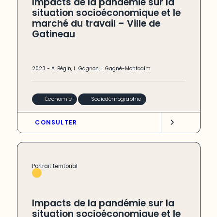
Impacts de la pandémie sur la
situation socioéconomique et le
marché du travail – Ville de
Gatineau
2023
-
A. Bégin
,
L. Gagnon
,
I. Gagné-Montcalm
Économie
Sociodémographie
CONSULTER
Portrait territorial
Impacts de la pandémie sur la
situation socioéconomique et le