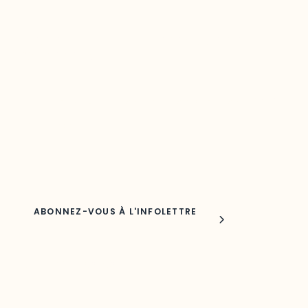
Restez à l’affût du développement de
votre région
Découvrez les toutes dernières nouvelles de l’ODO.
Adresse courriel
Nom
Joindre l'ODO