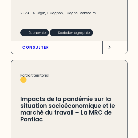
2023
-
A. Bégin
,
L. Gagnon
,
I. Gagné-Montcalm
Économie
Sociodémographie
CONSULTER
Portrait territorial
Impacts de la pandémie sur la
situation socioéconomique et le
marché du travail – La MRC de
Pontiac