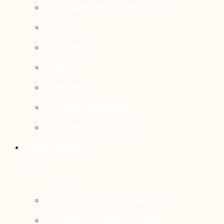
Aménagement du territoire
Santé
Éducation
Culture
Logement
Sociodémographie
Secteurs économiques
Projets phares
Portrait des communautés
Transition socioécologique