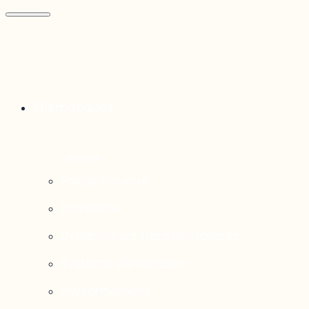
Thématiques
Enjeux sociaux
Économie
Dynamiques transfrontalières
Système alimentaire
Environnement