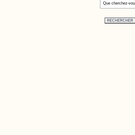
 une plateforme interactive qui
ux plus récentes études et
RECHERCHER
 de domaines liés au développement