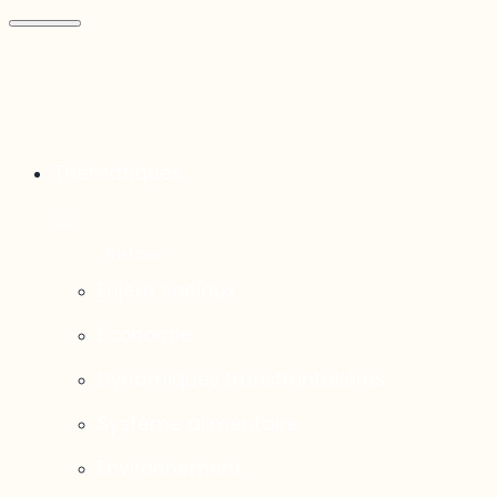
Thématiques
Enjeux sociaux
Économie
Dynamiques transfrontalières
Système alimentaire
Environnement