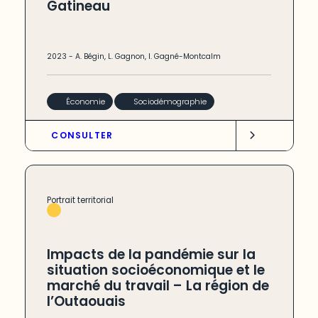
Gatineau
2023
-
A. Bégin
,
L. Gagnon
,
I. Gagné-Montcalm
Économie
Sociodémographie
CONSULTER
Portrait territorial
Impacts de la pandémie sur la
situation socioéconomique et le
marché du travail – La région de
l’Outaouais