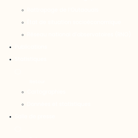
Rattrapage de l’Outaouais
État de situation socioéconomique
Réseau national d’observatoires (RNO)
Publications
Statistiques
Cartographies
Données et statistiques
Salle de presse