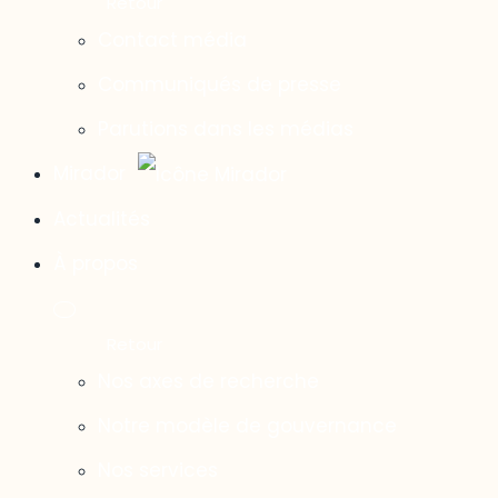
Contact média
Communiqués de presse
Parutions dans les médias
Mirador
Actualités
À propos
Nos axes de recherche
Notre modèle de gouvernance
Nos services