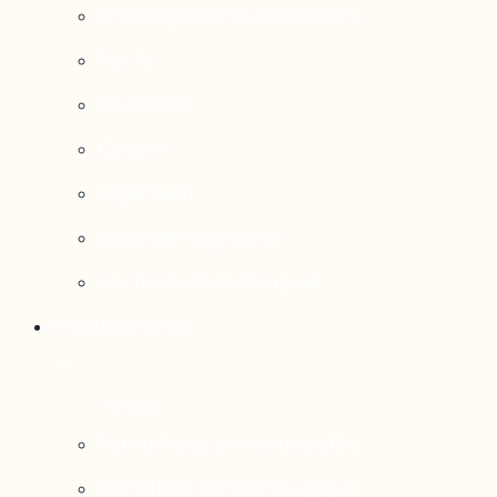
Aménagement du territoire
Santé
Éducation
Culture
Logement
Sociodémographie
Secteurs économiques
Projets phares
Portrait des communautés
Transition socioécologique