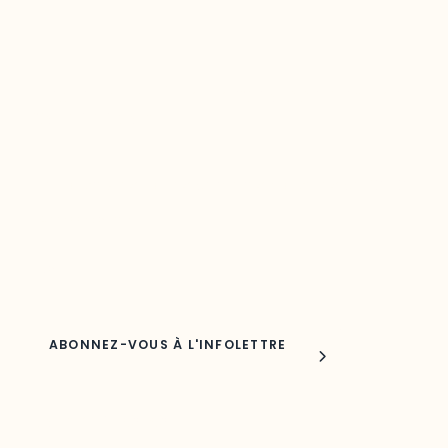
Restez à l’affût du développement de
votre région
Découvrez les toutes dernières nouvelles de l’ODO.
Adresse courriel
Nom
Joindre l'ODO