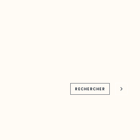
régional à votre portée
Recherche par mots clés
 une plateforme
s facilement aux
s touchant une
oppement de
RECHERCHER