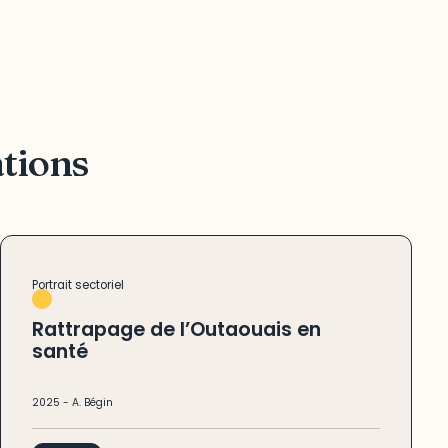
ations
Portrait sectoriel
Rattrapage de l’Outaouais en
santé
2025
-
A. Bégin