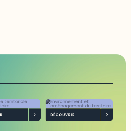
ligence
Environnement et
R
DÉCOUVRIR
toriale
aménagement du
limentaire
territoire