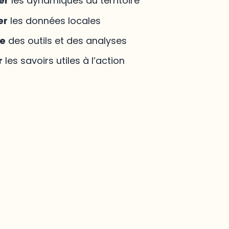
er
les dynamiques du territoire
er
les données locales
re
des outils et des analyses
r
les savoirs utiles à l’action