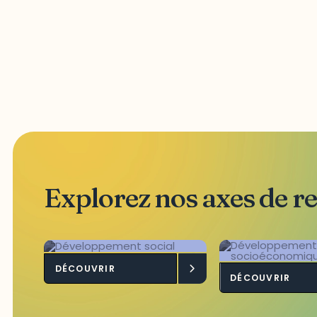
Explorez nos axes de r
DÉCOUVRIR
Développement
Dévelop
DÉCOUVRIR
social
socioéc