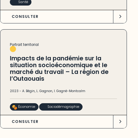
Santé
CONSULTER
Portrait territorial
Impacts de la pandémie sur la
situation socioéconomique et le
marché du travail – La région de
l’Outaouais
2023
-
A. Bégin
,
L. Gagnon
,
I. Gagné-Montcalm
Économie
Sociodémographie
CONSULTER