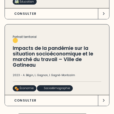
Éducation
CONSULTER
Portrait territorial
Impacts de la pandémie sur la
situation socioéconomique et le
marché du travail – Ville de
Gatineau
2023
-
A. Bégin
,
L. Gagnon
,
I. Gagné-Montcalm
Économie
Sociodémographie
CONSULTER