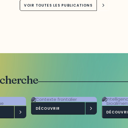
VOIR TOUTES LES PUBLICATIONS
echerche
DÉCOUVRIR
pement
Contexte frontalier
Intel
DÉCOUVRI
onomique
terri
bioa