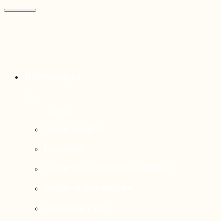
Thématiques
Enjeux sociaux
Économie
Dynamiques transfrontalières
Système alimentaire
Environnement