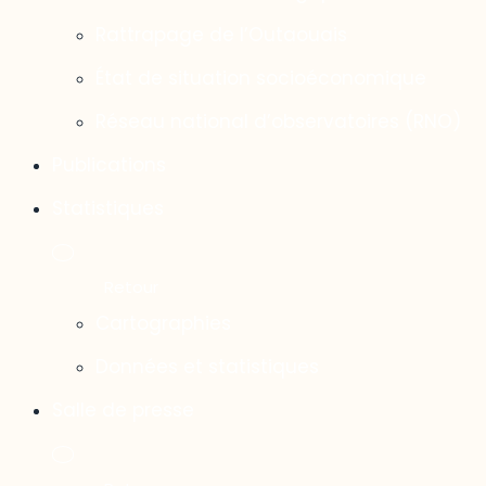
Rattrapage de l’Outaouais
État de situation socioéconomique
Réseau national d’observatoires (RNO)
Publications
Statistiques
Cartographies
Données et statistiques
Salle de presse