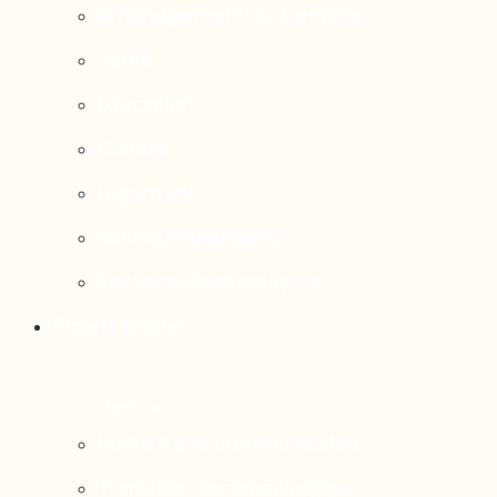
Aménagement du territoire
Santé
Éducation
Culture
Logement
Sociodémographie
Secteurs économiques
Projets phares
Portrait des communautés
Transition socioécologique