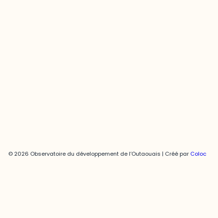
Joani Vallespir
819-595-3900 | Poste 3222
joani.vallespir@uqo.ca
Politique de confidentialité
© 2026 Observatoire du développement de l’Outaouais | Créé par
Coloc