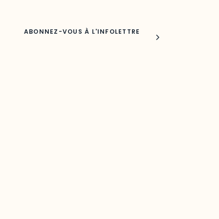
Joindre l'ODO
283, boulevard Alexandre-Taché,
C.P. 1250, succursale Hull, bureau C-0330
Gatineau, QC J9A 1L8
Questions générales
odooutaouais@uqo.ca
Contact média