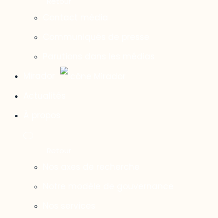
Contact média
Communiqués de presse
Parutions dans les médias
Mirador
Actualités
À propos
Nos axes de recherche
Notre modèle de gouvernance
Nos services