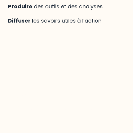
Produire
des outils et des analyses
Diffuser
les savoirs utiles à l’action
Mirador
,
le savoir
régional à votre portée
La bibliothèque virtuelle
Mirador
est une