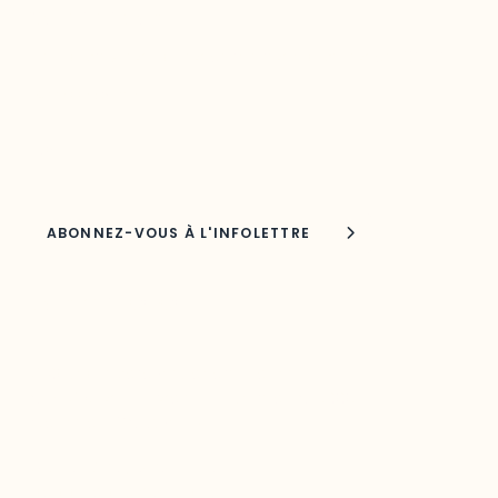
votre région
Découvrez les toutes dernières nouvelles de l’ODO.
Adresse courriel
Nom
Joindre l'ODO
283, boulevard Alexandre-Taché,
C.P. 1250, succursale Hull, bureau C-0330
Gatineau, QC J9A 1L8
Questions générales
odooutaouais@uqo.ca