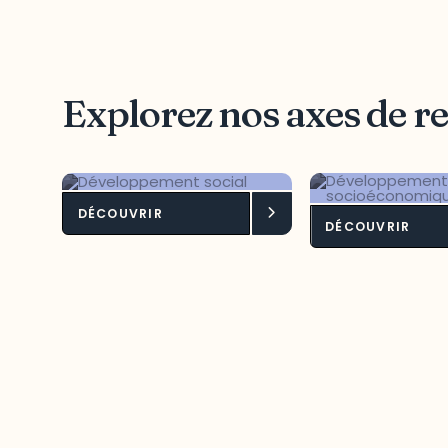
Explorez nos axes de r
DÉCOUVRIR
Développement
Dévelop
DÉCOUVRIR
social
socioéc