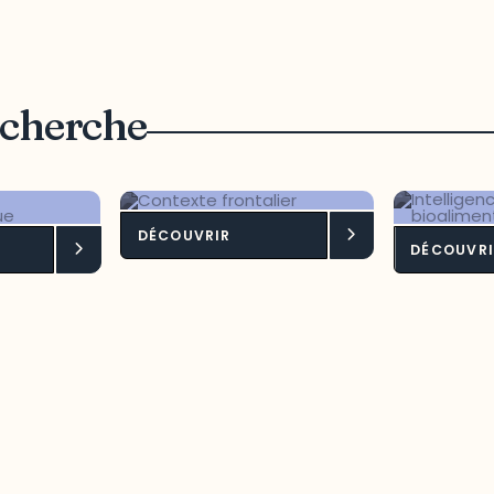
echerche
DÉCOUVRIR
pement
Contexte frontalier
Intel
DÉCOUVRI
onomique
terri
bioa