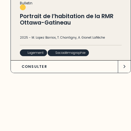
Bulletin
Portrait de l’habitation de la RMR
Ottawa-Gatineau
2025
-
M. Lopez Barrios
,
T. Chantigny
,
A. Gionet Laflèche
Logement
Sociodémographie
CONSULTER