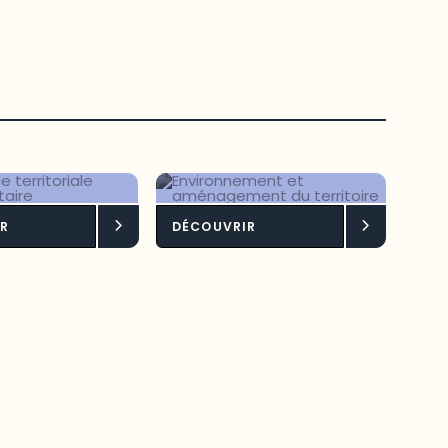
ligence
Environnement et
R
DÉCOUVRIR
toriale
aménagement du
limentaire
territoire