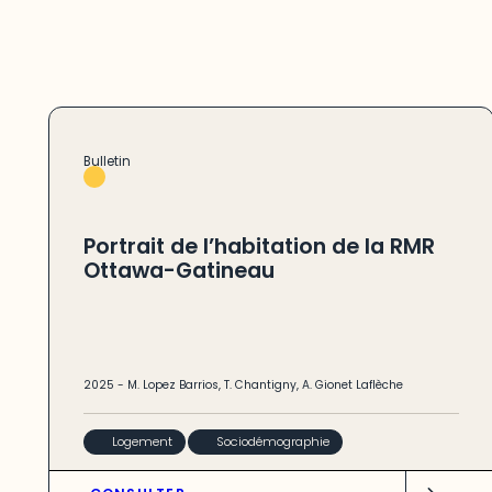
Bulletin
Portrait de l’habitation de la RMR
Ottawa-Gatineau
2025
-
M. Lopez Barrios
,
T. Chantigny
,
A. Gionet Laflèche
Logement
Sociodémographie