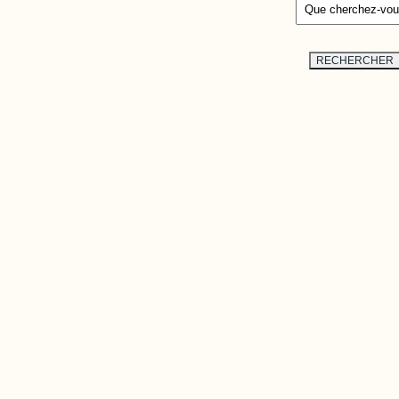
 une plateforme interactive qui
ux plus récentes études et
RECHERCHER
 de domaines liés au développement