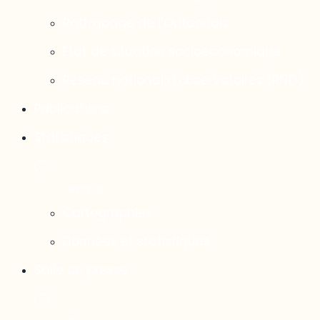
Rattrapage de l’Outaouais
État de situation socioéconomique
Réseau national d’observatoires (RNO)
Publications
Statistiques
Cartographies
Données et statistiques
Salle de presse