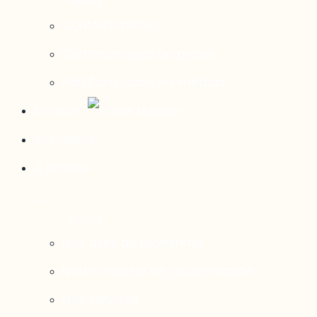
Contact média
Communiqués de presse
Parutions dans les médias
Mirador
Actualités
À propos
Nos axes de recherche
Notre modèle de gouvernance
Nos services