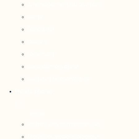
Aménagement du territoire
Santé
Éducation
Culture
Logement
Sociodémographie
Secteurs économiques
Projets phares
Portrait des communautés
Transition socioécologique