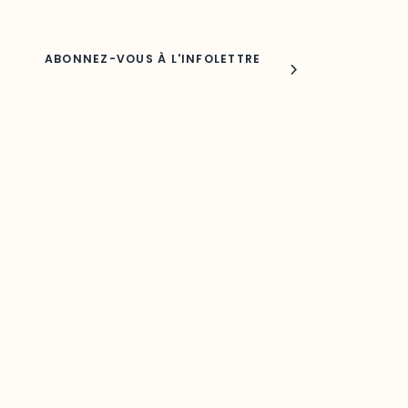
Joindre l'ODO
283, boulevard Alexandre-Taché,
C.P. 1250, succursale Hull, bureau C-0330
Gatineau, QC J9A 1L8
Questions générales
odooutaouais@uqo.ca
Contact média