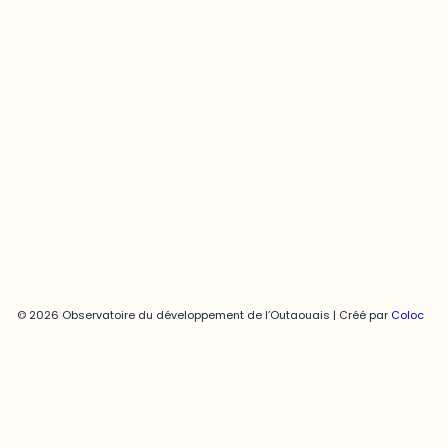
Joani Vallespir
819-595-3900 | Poste 3222
joani.vallespir@uqo.ca
Politique de confidentialité
© 2026 Observatoire du développement de l’Outaouais | Créé par
Coloc