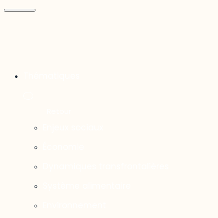
Thématiques
Enjeux sociaux
Économie
Dynamiques transfrontalières
Système alimentaire
Environnement