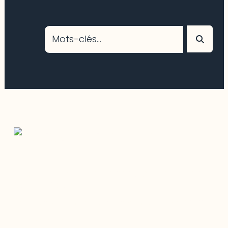
Restez à l’affût du développement de
votre région
Découvrez les toutes dernières nouvelles de l’ODO.
Adresse courriel