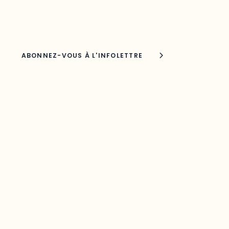
Nom
Joindre l'ODO
283, boulevard Alexandre-Taché,
C.P. 1250, succursale Hull, bureau C-0330
Gatineau, QC J9A 1L8
Questions générales
odooutaouais@uqo.ca
Contact média
Joani Vallespir
819-595-3900 | Poste 3222