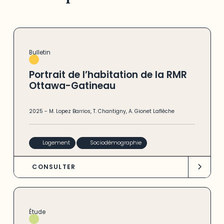
Bulletin
Portrait de l’habitation de la RMR
Ottawa-Gatineau
2025
-
M. Lopez Barrios
,
T. Chantigny
,
A. Gionet Laflèche
Logement
Sociodémographie
CONSULTER
Étude