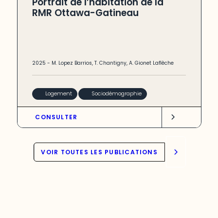
Portrait de l’habitation de la
RMR Ottawa-Gatineau
2025
-
M. Lopez Barrios
,
T. Chantigny
,
A. Gionet Laflèche
Logement
Sociodémographie
CONSULTER
VOIR TOUTES LES PUBLICATIONS