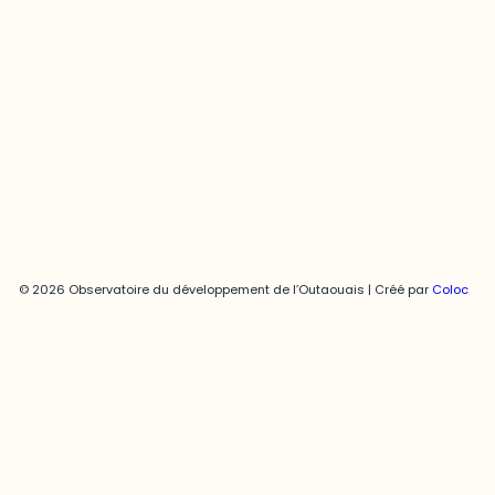
Joani Vallespir
819-595-3900 | Poste 3222
joani.vallespir@uqo.ca
Politique de confidentialité
© 2026 Observatoire du développement de l’Outaouais | Créé par
Coloc