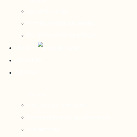
Contact média
Communiqués de presse
Parutions dans les médias
Mirador
Actualités
À propos
Nos axes de recherche
Notre modèle de gouvernance
Nos services