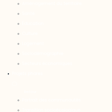
Aménagement du territoire
Santé
Éducation
Culture
Logement
Sociodémographie
Secteurs économiques
Projets phares
Portrait des communautés
Transition socioécologique