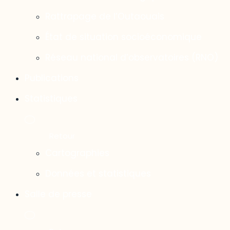
Rattrapage de l’Outaouais
État de situation socioéconomique
Réseau national d’observatoires (RNO)
Publications
Statistiques
Cartographies
Données et statistiques
Salle de presse