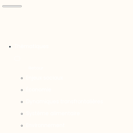
Thématiques
Enjeux sociaux
Économie
Dynamiques transfrontalières
Système alimentaire
Environnement