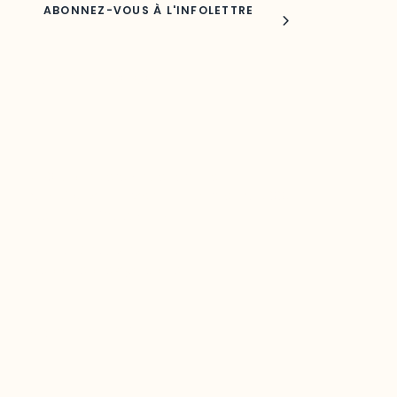
Joindre l'ODO
283, boulevard Alexandre-Taché,
C.P. 1250, succursale Hull, bureau C-0330
Gatineau, QC J9A 1L8
Questions générales
odooutaouais@uqo.ca
Contact média