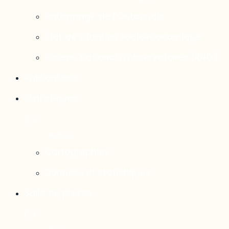
Rattrapage de l’Outaouais
État de situation socioéconomique
Réseau national d’observatoires (RNO)
Publications
Statistiques
Cartographies
Données et statistiques
Salle de presse