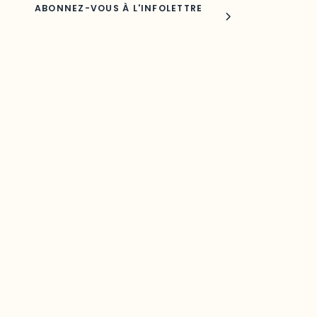
Joindre l'ODO
283, boulevard Alexandre-Taché,
C.P. 1250, succursale Hull, bureau C-0330
Gatineau, QC J9A 1L8
Questions générales
odooutaouais@uqo.ca
Contact média