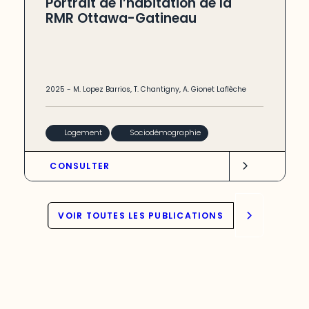
Portrait de l’habitation de la
RMR Ottawa-Gatineau
2025
-
M. Lopez Barrios
,
T. Chantigny
,
A. Gionet Laflèche
Logement
Sociodémographie
CONSULTER
VOIR TOUTES LES PUBLICATIONS