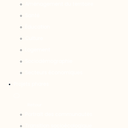
Aménagement du territoire
Santé
Éducation
Culture
Logement
Sociodémographie
Secteurs économiques
Projets phares
Portrait des communautés
Transition socioécologique