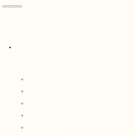
Thématiques
Enjeux sociaux
Économie
Dynamiques transfrontalières
Système alimentaire
Environnement