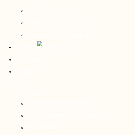
Contact média
Communiqués de presse
Parutions dans les médias
Mirador
Actualités
À propos
Nos axes de recherche
Notre modèle de gouvernance
Nos services