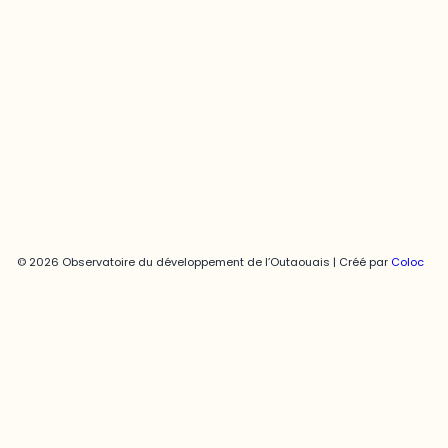
Joani Vallespir
819-595-3900 | Poste 3222
joani.vallespir@uqo.ca
Politique de confidentialité
© 2026 Observatoire du développement de l’Outaouais | Créé par
Coloc