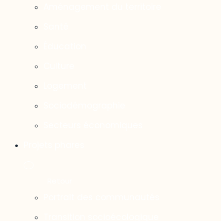
Aménagement du territoire
Santé
Éducation
Culture
Logement
Sociodémographie
Secteurs économiques
Projets phares
Portrait des communautés
Transition socioécologique