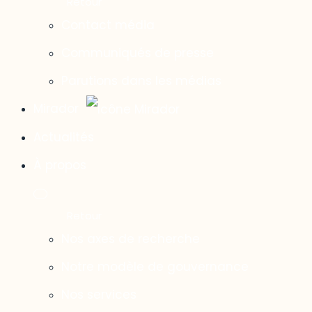
Contact média
Communiqués de presse
Parutions dans les médias
Mirador
Actualités
À propos
Nos axes de recherche
Notre modèle de gouvernance
Nos services