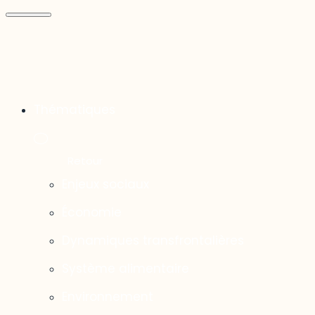
Thématiques
Enjeux sociaux
Économie
Dynamiques transfrontalières
Système alimentaire
Environnement