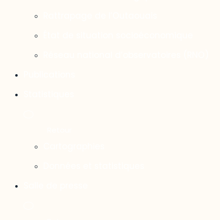
Rattrapage de l’Outaouais
État de situation socioéconomique
Réseau national d’observatoires (RNO)
Publications
Statistiques
Cartographies
Données et statistiques
Salle de presse