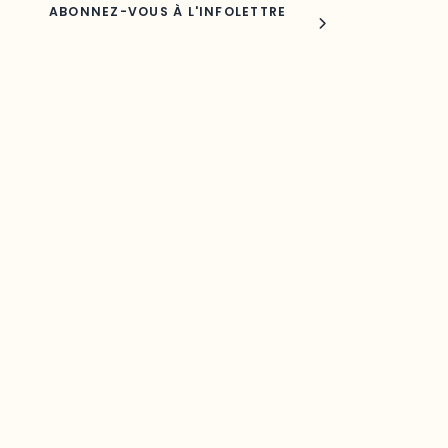
Joindre l'ODO
283, boulevard Alexandre-Taché,
C.P. 1250, succursale Hull, bureau C-0330
Gatineau, QC J9A 1L8
Questions générales
odooutaouais@uqo.ca
Contact média