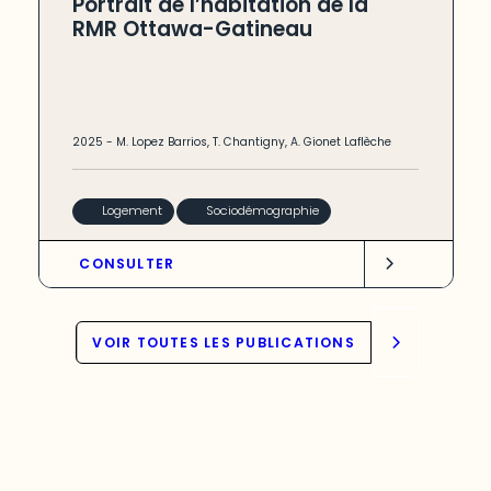
Portrait de l’habitation de la
RMR Ottawa-Gatineau
2025
-
M. Lopez Barrios
,
T. Chantigny
,
A. Gionet Laflèche
Logement
Sociodémographie
CONSULTER
VOIR TOUTES LES PUBLICATIONS