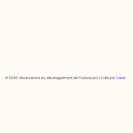
Joani Vallespir
819-595-3900 | Poste 3222
joani.vallespir@uqo.ca
Politique de confidentialité
© 2026 Observatoire du développement de l’Outaouais | Créé par
Coloc