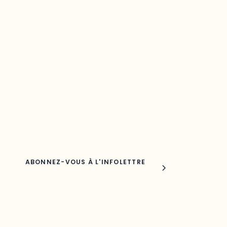
Restez à l’affût du développement de vot
région
Découvrez les toutes dernières nouvelles de l’ODO.
Adresse courriel
Nom
Joindre l'ODO