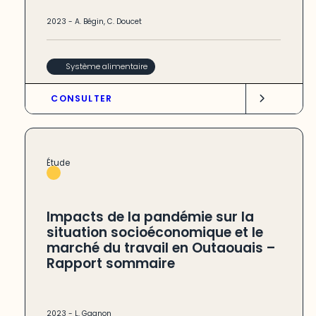
2023
-
A. Bégin
,
C. Doucet
Système alimentaire
CONSULTER
Étude
Impacts de la pandémie sur la
situation socioéconomique et le
marché du travail en Outaouais –
Rapport sommaire
2023
-
L. Gagnon