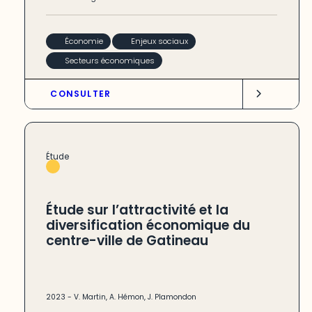
Économie
Enjeux sociaux
Secteurs économiques
CONSULTER
Étude
Étude sur l’attractivité et la
diversification économique du
centre-ville de Gatineau
2023
-
V. Martin
,
A. Hémon
,
J. Plamondon