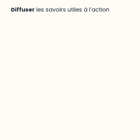
Diffuser
les savoirs utiles à l’action
Mirador
,
le savoir régional
votre portée