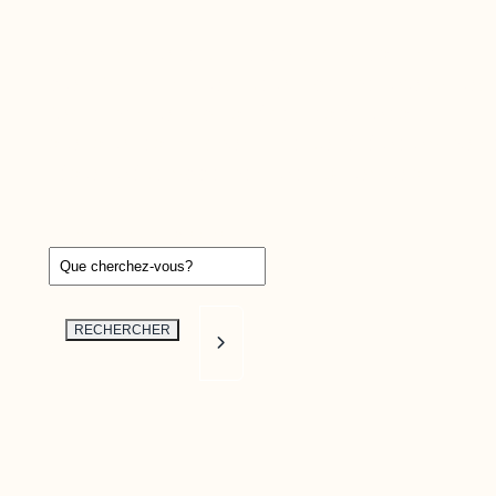
La bibliothèque virtuelle
Mirador
est une
plateforme interactive qui permet d’avoir ac
facilement aux plus récentes études et
statistiques touchant une variété de domain
liés au développement de l’Outaouais.
Recherche par mots clés
RECHERCHER