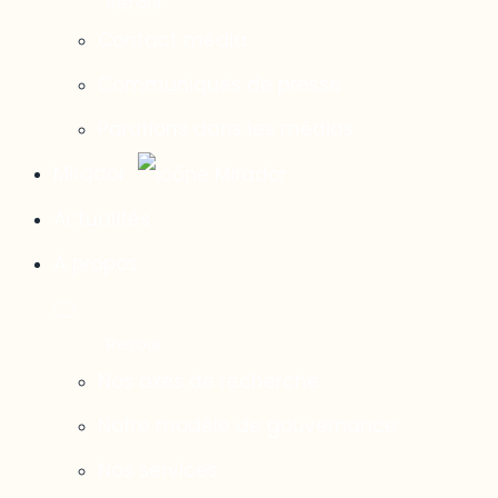
Contact média
Communiqués de presse
Parutions dans les médias
Mirador
Actualités
À propos
Nos axes de recherche
Notre modèle de gouvernance
Nos services