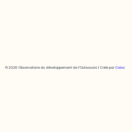
Joani Vallespir
819-595-3900 | Poste 3222
joani.vallespir@uqo.ca
Politique de confidentialité
© 2026 Observatoire du développement de l’Outaouais | Créé par
Coloc