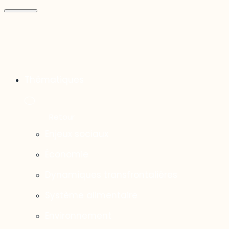
Thématiques
Enjeux sociaux
Économie
Dynamiques transfrontalières
Système alimentaire
Environnement