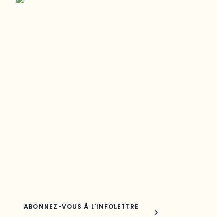
Restez à l’affût du développement de
votre région
Découvrez les toutes dernières nouvelles de l’ODO.
Adresse courriel
Nom