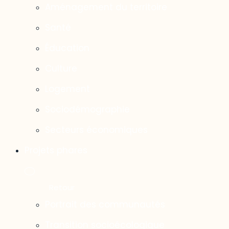
Aménagement du territoire
Santé
Éducation
Culture
Logement
Sociodémographie
Secteurs économiques
Projets phares
Portrait des communautés
Transition socioécologique