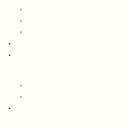
Rattrapage de l’Outaouais
État de situation socioéconomique
Réseau national d’observatoires (RNO)
Publications
Statistiques
Cartographies
Données et statistiques
Salle de presse